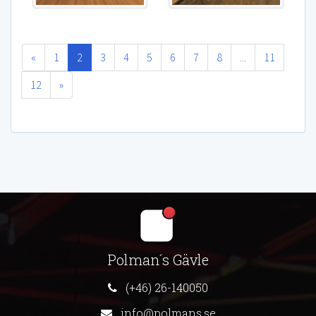
«
1
2
3
4
5
6
7
8
...
11
12
»
Polman´s Gävle
(+46) 26-140050
info@polmans.se