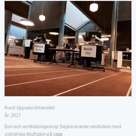
Kund: Uppsala Universitet
År: 2017
Don och ventilationsprincip: Deplacerande ventilation med
cylindriska tilluftsdon på vägg.