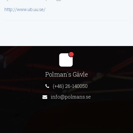
http://www.ub.uu.se/
Polman´s Gävle
(+46) 26-140050
info@polmans.se