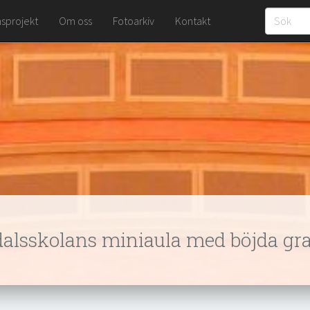
sprojekt
Om oss
Fotoarkiv
Kontakt
alsskolans miniaula med böjda g