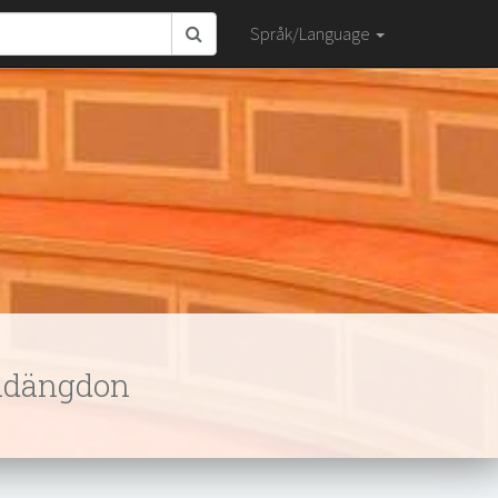
Språk/Language
radängdon