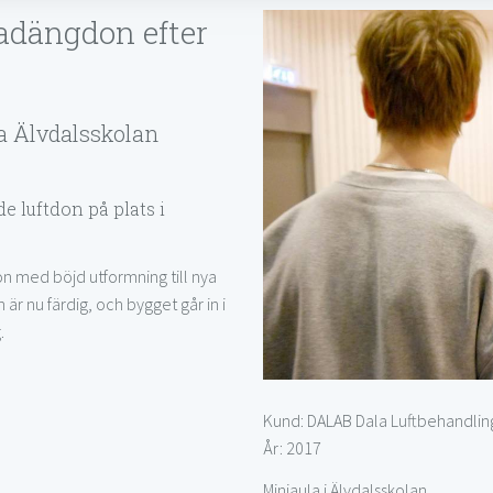
radängdon efter
a Älvdalsskolan
e luftdon på plats i
n med böjd utformning till nya
är nu färdig, och bygget går in i
.
Kund: DALAB Dala Luftbehandlin
År: 2017
Miniaula i Älvdalsskolan.