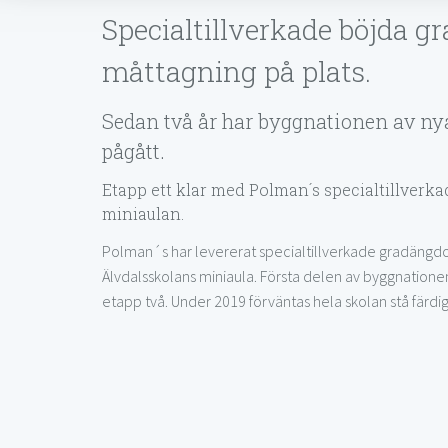
Specialtillverkade böjda g
måttagning på plats.
Sedan två år har byggnationen av ny
pågått.
Etapp ett klar med Polman´s specialtillverkad
miniaulan.
Polman´s har levererat specialtillverkade gradängdo
Älvdalsskolans miniaula. Första delen av byggnationen 
etapp två. Under 2019 förväntas hela skolan stå färdig